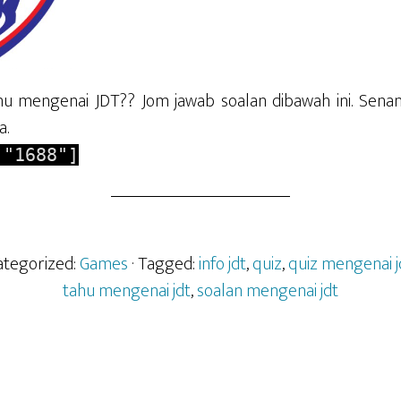
u mengenai JDT?? Jom jawab soalan dibawah ini. Senang
a.
 "1688"]
Categorized:
Games
· Tagged:
info jdt
,
quiz
,
quiz mengenai j
tahu mengenai jdt
,
soalan mengenai jdt