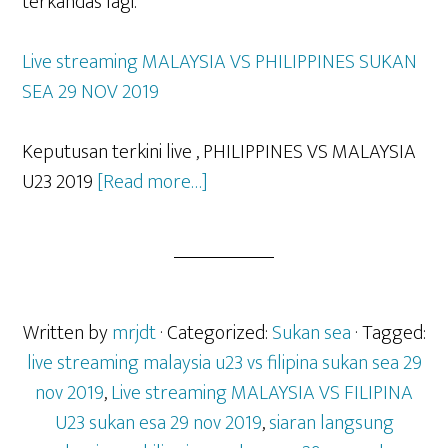
terkandas lagi.
Live streaming MALAYSIA VS PHILIPPINES SUKAN
SEA 29 NOV 2019
Keputusan terkini live , PHILIPPINES VS MALAYSIA
about
U23 2019
[Read more…]
Live
streaming
MALAYSIA
VS
FILIPINA
Written by
mrjdt
· Categorized:
Sukan sea
· Tagged:
U23
live streaming malaysia u23 vs filipina sukan sea 29
sukan
nov 2019
,
Live streaming MALAYSIA VS FILIPINA
esa
U23 sukan esa 29 nov 2019
,
siaran langsung