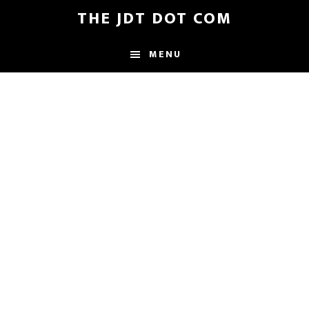
Skip
Skip
THE JDT DOT COM
to
to
main
footer
MENU
content