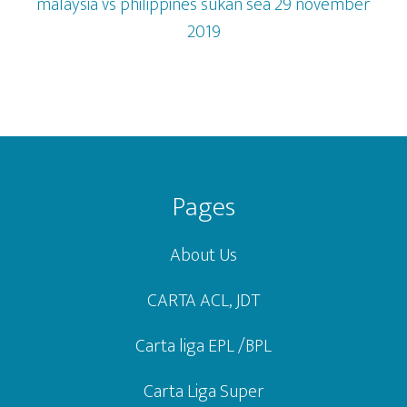
29
malaysia vs philippines sukan sea 29 november
nov
2019
2019
Footer
Pages
About Us
CARTA ACL, JDT
Carta liga EPL /BPL
Carta Liga Super