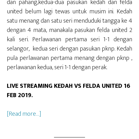
dan pahang,kedua-dua pasukan kedah dan felda
united belum lagi tewas untuk musim ini. Kedah
satu menang dan satu seri menduduki tangga ke 4
dengan 4 mata, manakala pasukan felda united 2
kali seri. Perlawanan pertama seri 1-1 dengan
selangor, kedua seri dengan pasukan pknp. Kedah
pula perlawanan pertama menang dengan pknp ,
perlawanan kedua, seri 1-1 dengan perak.
LIVE STREAMING KEDAH VS FELDA UNITED 16
FEB 2019.
about
[Read more…]
Live
streaming