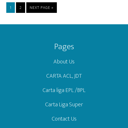
PAGE
PAGE
GO
1
2
NEXT PAGE »
TO
Footer
Pages
About Us
CARTA ACL, JDT
Carta liga EPL /BPL
Carta Liga Super
Contact Us