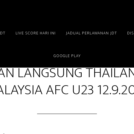
JDT
LIVE SCORE HARI INI
JADUAL PERLAWANAN JDT
DI
SEP 12 2023
GOOGLE PLAY
AN LANGSUNG THAILA
LAYSIA AFC U23 12.9.2