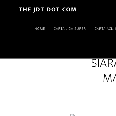
Skip
Skip
THE JDT DOT COM
to
to
main
footer
content
HOME
CARTA LIGA SUPER
CARTA ACL, 
SIAR
MA