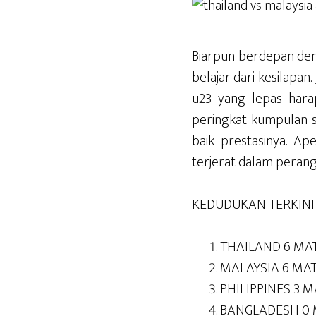
Biarpun berdepan deng
belajar dari kesilapa
u23 yang lepas hara
peringkat kumpulan sa
baik prestasinya. Ap
terjerat dalam perang
KEDUDUKAN TERKIN
THAILAND 6 MA
MALAYSIA 6 MA
PHILIPPINES 3 M
BANGLADESH 0 