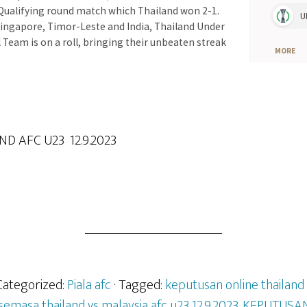
D AFC U23 12.9.2023
 Categorized:
Piala afc
· Tagged:
keputusan online thailand 
emasa thailand vs malaysia afc u23 12.9.2023
,
KEPUTUSAN