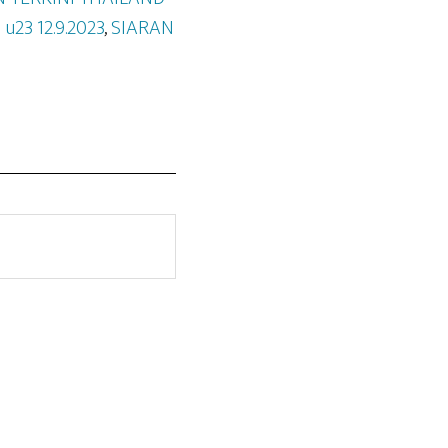
c u23 12.9.2023
,
SIARAN