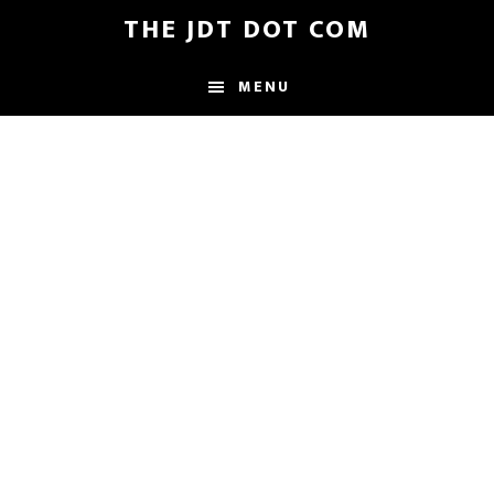
Skip
Skip
THE JDT DOT COM
to
to
main
footer
MENU
content