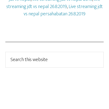
streaming jdt vs nepal 26.8.2019
,
Live streaming jdt
vs nepal persahabatan 26.8.2019
Search
this
website