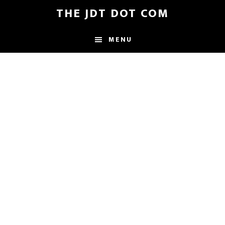
Skip
Skip
THE JDT DOT COM
to
to
main
footer
MENU
content