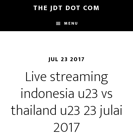
Skip
Skip
THE JDT DOT COM
to
to
main
footer
MENU
content
JUL 23 2017
Live streaming
indonesia u23 vs
thailand u23 23 julai
2017