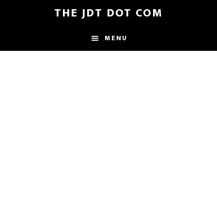
Skip
Skip
THE JDT DOT COM
to
to
main
footer
MENU
content