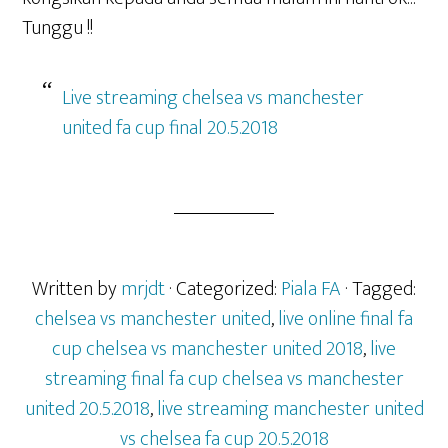
Tunggu !!
Live streaming chelsea vs manchester
united fa cup final 20.5.2018
Written by
mrjdt
· Categorized:
Piala FA
· Tagged:
chelsea vs manchester united
,
live online final fa
cup chelsea vs manchester united 2018
,
live
streaming final fa cup chelsea vs manchester
united 20.5.2018
,
live streaming manchester united
vs chelsea fa cup 20.5.2018