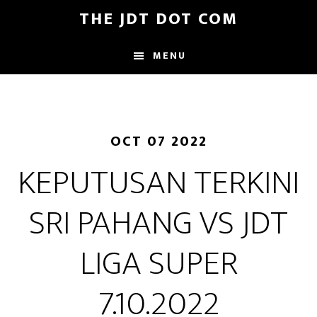
Skip
Skip
THE JDT DOT COM
to
to
main
footer
MENU
content
OCT 07 2022
KEPUTUSAN TERKINI
SRI PAHANG VS JDT
LIGA SUPER
7.10.2022