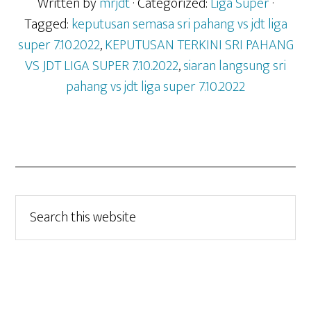
Written by
mrjdt
· Categorized:
Liga Super
·
Tagged:
keputusan semasa sri pahang vs jdt liga
super 7.10.2022
,
KEPUTUSAN TERKINI SRI PAHANG
VS JDT LIGA SUPER 7.10.2022
,
siaran langsung sri
pahang vs jdt liga super 7.10.2022
Search
this
website