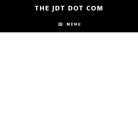
Skip
Skip
THE JDT DOT COM
to
to
main
footer
MENU
content