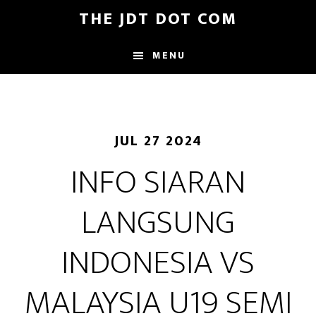
Skip
Skip
THE JDT DOT COM
to
to
main
footer
MENU
content
JUL 27 2024
INFO SIARAN
LANGSUNG
INDONESIA VS
MALAYSIA U19 SEMI