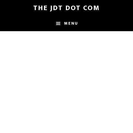
Skip
Skip
THE JDT DOT COM
to
to
main
footer
MENU
content