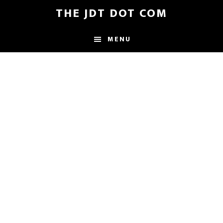
Skip
Skip
THE JDT DOT COM
to
to
main
footer
MENU
content